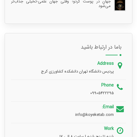
جهان در پوست گردو؛ وقتی جهان علمی-تخیلی جذاب‌تر
می‌شود
باما در ارتباط باشید
Address
پردیس دانشگاه تهران دانشکده کشاورزی کرج
Phone
09905422295
Email:
info@koyeketab.com
Work
شنبه تا پنج شنبه | ساعت ۸ الی ۱۷