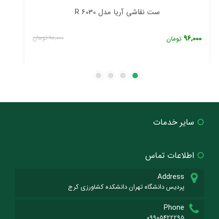
ست نقاشی آریا مدل 6030 R
کو
96,000
تومان
,000
تومان
98,000
سایر خدمات
اطلاعات تماس
Address
پردیس دانشگاه تهران دانشکده کشاورزی کرج
Phone
09905422295